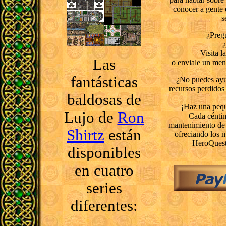
conocer a gente 
s
¿Preg
¿
Visita l
Las
o enviale un men
fantásticas
¿No puedes ayu
recursos perdidos
baldosas de
¡Haz una pequ
Lujo de
Ron
Cada céntim
mantenimiento de 
Shirtz
están
ofreciando los m
HeroQuest 
disponibles
en cuatro
series
diferentes: