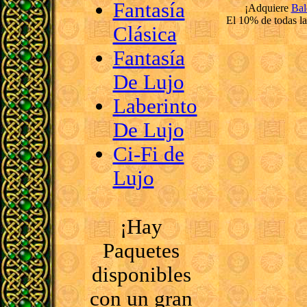
Fantasía
¡Adquiere
Bal
El 10% de todas l
Clásica
Fantasía
De Lujo
Laberinto
De Lujo
Ci-Fi de
Lujo
¡Hay
Paquetes
disponibles
con un gran