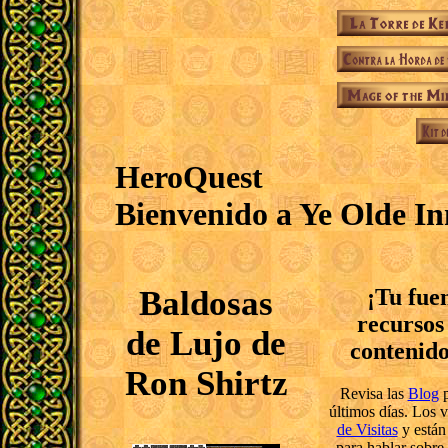
HeroQuest
Bienvenido a Ye Olde In
Baldosas
¡Tu fue
recursos
de Lujo de
contenido
Ron Shirtz
Revisa las
Blog
p
últimos días. Los v
de Visitas
y están 
para hablar sobre