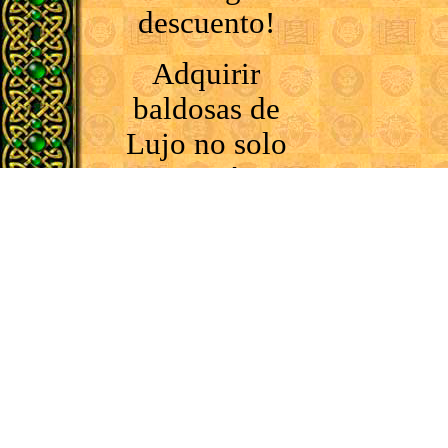
descuento!
Adquirir
baldosas de
Lujo no solo
mejorará tus
partidas de
fantasía,
sino que es
una gran
forma de
decir,
"Gracias